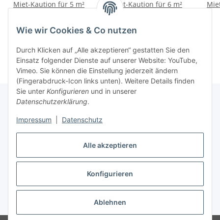
Miet-Kaution für 5 m²
Miet-Kaution für 6 m²
Mie
Lagerabteil
Lagerabteil
330,00 €
*
396,00 €
*
Wie wir Cookies & Co nutzen
Durch Klicken auf „Alle akzeptieren“ gestatten Sie den
Einsatz folgender Dienste auf unserer Website: YouTube,
Vimeo. Sie können die Einstellung jederzeit ändern
(Fingerabdruck-Icon links unten). Weitere Details finden
Sie unter
Konfigurieren
und in unserer
Datenschutzerklärung
.
Informationen
Impressum
|
Datenschutz
Alle akzeptieren
Gesetzliche Informationen
Konfigurieren
Vertrag widerrufen
Ablehnen
* Alle Preise inkl. gesetzlicher USt., zzgl.
Versand